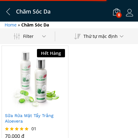
Chăm Sóc Da
0
Log i
Home
»
Chăm Sóc Da
Filter
Thứ tự mặc định
Hết Hàng
Add
Sữa Rửa Mặt Tẩy Trắng
to
Aloevera
Wish
01
list
70,000
₫
Được xếp