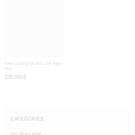
Add
Kem Dưỡng Da Sữa Dê Ngọc
to
Trai
Wish
228,000
₫
list
CATEGORIES
Sản Phẩm Khác