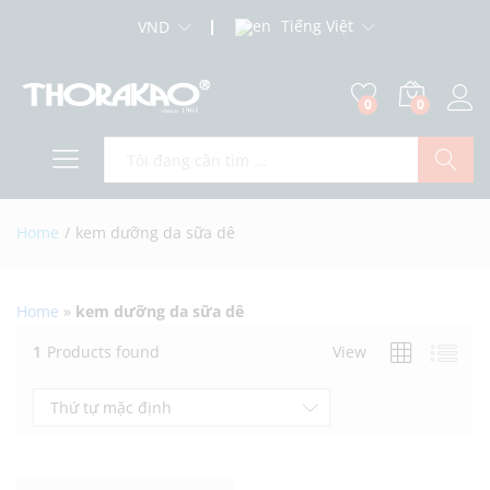
Tiếng Việt
VND
0
0
Log i
Search
Home
/
kem dưỡng da sữa dê
Home
»
kem dưỡng da sữa dê
1
Products found
View
Thứ tự mặc định