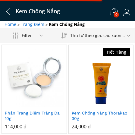
Kem Chống Nắng
0
Log i
Home
»
Trang Điểm
»
Kem Chống Nắng
Filter
Thứ tự theo giá: cao xuống thấp
Hết Hàng
Add
Add
Phấn Trang Điểm Trắng Da
Kem Chống Nắng Thorakao
to
to
10g
30g
Wish
Wish
114,000
₫
24,000
₫
list
list