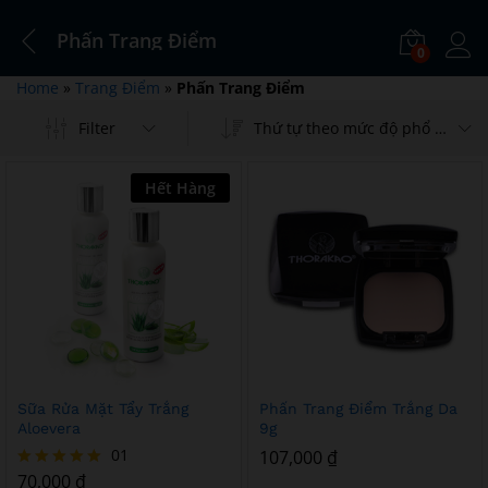
Phấn Trang Điểm
0
Log i
Home
»
Trang Điểm
»
Phấn Trang Điểm
Filter
Thứ tự theo mức độ phổ biến
Hết Hàng
Add
Add
Sữa Rửa Mặt Tẩy Trắng
Phấn Trang Điểm Trắng Da
to
to
Aloevera
9g
Wish
Wish
01
107,000
₫
list
list
70,000
₫
Được xếp