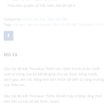
Theo bản quyền sở hữu toàn dân thì bồ k
Categories:
Chăm Sóc Tóc
,
Dầu Gội Đầu
Tags:
dau goi
,
dau goi bo ket
,
Dầu Gội Bồ Kết Thorakao 750ml
Mô tả
Dầu Gội Bồ Kết Thorakao 750ml với 100% thành phần chiết
suất từ trong
trái bồ kết
để giúp cho tóc được bóng mượt,
sạch gàu, đen tóc đồng thời kích thích tốt đến sự tăng trưởng
của chân tóc.
Dầu Gội Bồ Kết Thorakao 750ml đã kết hợp những công thức
tiên tiến từ trái bồ kết thiên nhiên: