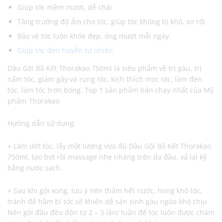
Giúp tóc mềm mượt, dễ chải
Tăng trưởng độ ẩm cho tóc, giúp tóc không bị khô, xơ rối
Bảo vệ tóc luôn khỏe đẹp, óng mượt mỗi ngày.
Giúp tóc đen huyền tự nhiên
Dầu Gội Bồ Kết Thorakao 750ml là siêu phẩm về trị gàu, trị
nấm tóc, giảm gãy và rụng tóc, kích thích mọc tóc, làm đen
tóc, làm tóc trơn bóng. Top 1 sản phẩm bán chạy nhất của Mỹ
phẩm Thorakao
Hướng dẫn sử dụng:
+ Làm ướt tóc, lấy một lượng vừa đủ Dầu Gội Bồ Kết Thorakao
750ml, tạo bọt rồi massage nhẹ nhàng trên da đầu, xả lại kỹ
bằng nước sạch.
+ Sau khi gội xong, lưu ý nên thấm hết nước, hong khô tóc,
tránh để hầm bí tóc sẽ khiến dễ sản sinh gàu ngứa khó chịu
Nên gội đầu đều đặn từ 2 – 3 lần/ tuần để tóc luôn được chăm