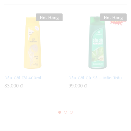
Hết Hàng
Hết Hàng
Add
Add
Dầu Gội Tỏi 400ml
Dầu Gội Củ Sả – Mần Trầu
to
to
83,000
₫
99,000
₫
Wish
Wish
list
list