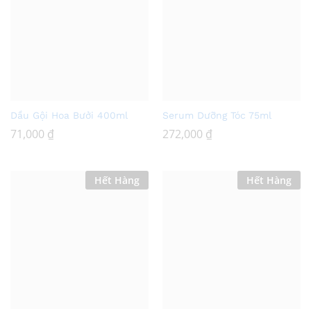
Add
Add
Dầu Gội Hoa Bưởi 400ml
Serum Dưỡng Tóc 75ml
to
to
71,000
₫
272,000
₫
Wish
Wish
list
list
Hết Hàng
Hết Hàng