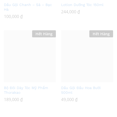
Add
Add
Dầu Gội Chanh – Sả – Bạc
Lotion Dưỡng Tóc 150ml
to
to
Hà
244,000
₫
Wish
Wish
100,000
₫
list
list
Hết Hàng
Hết Hàng
Add
Add
Bộ Đôi Dày Tóc Mỹ Phẩm
Dầu Gội Đầu Hoa Bưởi
to
to
Thorakao
500ml
Wish
Wish
189,000
₫
49,000
₫
list
list