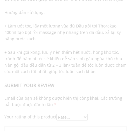
Hướng dẫn sử dụng:
+ Làm ướt tóc, lấy một lượng vừa đủ Dầu gội tỏi Thorakao
400ml tạo bọt rồi massage nhẹ nhàng trên da đầu, xả lại kỹ
bằng nước sạch.
+ Sau khi gội xong, lưu ý nên thấm hết nước, hong khô tóc,
tránh để hầm bí tóc sẽ khiến dễ sản sinh gàu ngứa khó chịu
Nên gội đầu đều đặn từ 2 – 3 lần/ tuần để tóc luôn được chăm
sóc một cách tốt nhất, giúp tóc luôn sạch khỏe.
SUBMIT YOUR REVIEW
Email của bạn sẽ không được hiển thị công khai.
Các trường
bắt buộc được đánh dấu
*
Your rating of this product