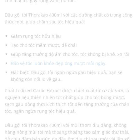
cho mái tóc gãy rụng và bị hư tổn.
Dầu gội tỏi Thorakao 400ml với các dưỡng chất có trong công
thức mới, giúp chăm sóc tóc hiệu quả:
Giảm rụng tóc hữu hiệu
Tạo cho tóc mềm mượt, dể chải
Giúp tăng trưởng độ ẩm cho tóc, tóc không bị khô, xơ rối
Bảo vệ tóc luôn khỏe đẹp óng mượt mỗi ngày.
Đặc biệt: Dầu gội tỏi ngăn ngừa gàu hiệu quả, bạn sẽ
không còn nổi lo về gàu.
Chất Lodized Garlic Extract được chiết xuất từ
củ tỏi tươi
, là
nguyên liệu thiên nhiên tốt nhất giúp cho tóc bóng mượt,
sạch gàu đồng thời kích thích tốt đến tăng trưởng của chân
tóc, ngăn ngừa rụng tóc hiệu quả.
Dầu gội tỏi Thorakao 400ml với mùi thơm dịu dàng, không
hăng nồng mùi tỏi mà thoang thoảng tạo cảm giác thư thái,
dễ chịu đảm bảo giúp da đầu êm dịu chỉ sau một vài lần gội,