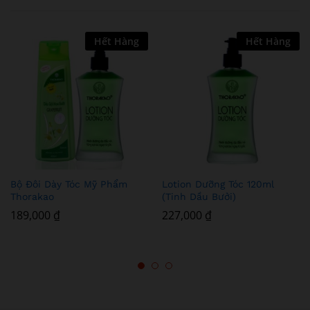
Hết Hàng
Hết Hàng
Add
Add
Bộ Đôi Dày Tóc Mỹ Phẩm
Lotion Dưỡng Tóc 120ml
to
to
Thorakao
(Tinh Dầu Bưởi)
Wish
Wish
189,000
₫
227,000
₫
list
list