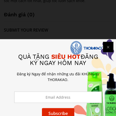
sóc một cách tốt nhất, giúp tóc luôn sạch khỏe.
Đánh giá (0)
SUBMIT YOUR REVIEW
Email của bạn sẽ không được hiển thị công khai.
Các trường
bắt buộc được đánh dấu
*
QUÀ TẶNG
SIÊU HOT
ĐĂNG
Your rating of this product
KÝ NGAY HÔM NAY
Đăng ký Ngay để nhận những ưu đãi KHỦNG từ
THORAKAO.