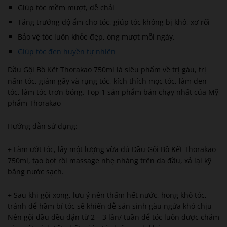
Giúp tóc mềm mượt, dễ chải
Tăng trưởng độ ẩm cho tóc, giúp tóc không bị khô, xơ rối
Bảo vệ tóc luôn khỏe đẹp, óng mượt mỗi ngày.
Giúp tóc đen huyền tự nhiên
Dầu Gội Bồ Kết Thorakao 750ml là siêu phẩm về trị gàu, trị
nấm tóc, giảm gãy và rụng tóc, kích thích mọc tóc, làm đen
tóc, làm tóc trơn bóng. Top 1 sản phẩm bán chạy nhất của Mỹ
phẩm Thorakao
Hướng dẫn sử dụng:
+ Làm ướt tóc, lấy một lượng vừa đủ Dầu Gội Bồ Kết Thorakao
750ml, tạo bọt rồi massage nhẹ nhàng trên da đầu, xả lại kỹ
bằng nước sạch.
+ Sau khi gội xong, lưu ý nên thấm hết nước, hong khô tóc,
tránh để hầm bí tóc sẽ khiến dễ sản sinh gàu ngứa khó chịu
Nên gội đầu đều đặn từ 2 – 3 lần/ tuần để tóc luôn được chăm