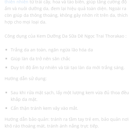
thiên nhiên
từ trái cây, hoa và tảo biển, giúp tăng cường độ
ẩm và nuôi dưỡng da, đem lại hiệu quả toàn diện. Ngoài ra
còn giúp da thông thoáng, không gây nhờn rít trên da, thích
hợp cho mọi loại da.
Công dụng của Kem Dưỡng Da Sữa Dê Ngọc Trai Thorakao :
Trắng da an toàn, ngăn ngừa lão hóa da
Giúp làn da trở nên săn chắc
Duy trì độ ẩm tự nhiên và tái tạo làn da mới trắng sáng.
Hướng dẫn sử dụng:
Sau khi rửa mặt sạch, lấy một lượng kem vừa đủ thoa đều
khắp da mặt.
Cẩn thận tránh kem vây vào mắt.
Hướng dẫn bảo quản: tránh ra tầm tay trẻ em, bảo quản nơi
khô ráo thoáng mát, tránh ánh nắng trực tiếp.