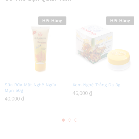
Hết Hàng
Hết Hàng
Add
Add
Sữa Rửa Mặt Nghệ Ngừa
Kem Nghệ Trắng Da 3g
to
to
Mụn 50g
46,000
₫
Wish
Wish
40,000
₫
list
list