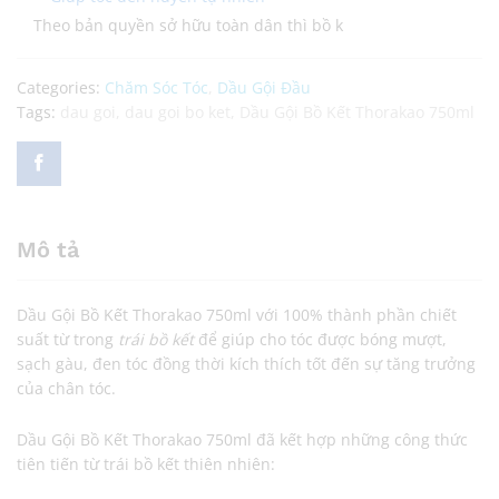
Theo bản quyền sở hữu toàn dân thì bồ k
Categories:
Chăm Sóc Tóc
,
Dầu Gội Đầu
Tags:
dau goi
,
dau goi bo ket
,
Dầu Gội Bồ Kết Thorakao 750ml
Mô tả
Dầu Gội Bồ Kết Thorakao 750ml với 100% thành phần chiết
suất từ trong
trái bồ kết
để giúp cho tóc được bóng mượt,
sạch gàu, đen tóc đồng thời kích thích tốt đến sự tăng trưởng
của chân tóc.
Dầu Gội Bồ Kết Thorakao 750ml đã kết hợp những công thức
tiên tiến từ trái bồ kết thiên nhiên: