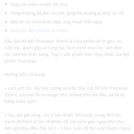
Giúp tóc mềm mượt, dễ chải
Tăng trưởng độ ẩm cho tóc, giúp tóc không bị khô, xơ rối
Bảo vệ tóc luôn khỏe đẹp, óng mượt mỗi ngày.
Giúp tóc đen huyền tự nhiên
Dầu Gội Bồ Kết Thorakao 750ml là siêu phẩm về trị gàu, trị
nấm tóc, giảm gãy và rụng tóc, kích thích mọc tóc, làm đen
tóc, làm tóc trơn bóng. Top 1 sản phẩm bán chạy nhất của Mỹ
phẩm Thorakao
Hướng dẫn sử dụng:
+ Làm ướt tóc, lấy một lượng vừa đủ Dầu Gội Bồ Kết Thorakao
750ml, tạo bọt rồi massage nhẹ nhàng trên da đầu, xả lại kỹ
bằng nước sạch.
+ Sau khi gội xong, lưu ý nên thấm hết nước, hong khô tóc,
tránh để hầm bí tóc sẽ khiến dễ sản sinh gàu ngứa khó chịu
Nên gội đầu đều đặn từ 2 – 3 lần/ tuần để tóc luôn được chăm