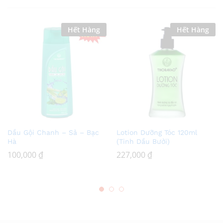
Hết Hàng
Hết Hàng
Add
Add
Dầu Gội Chanh – Sả – Bạc
Lotion Dưỡng Tóc 120ml
to
to
Hà
(Tinh Dầu Bưởi)
Wish
Wish
100,000
₫
227,000
₫
list
list